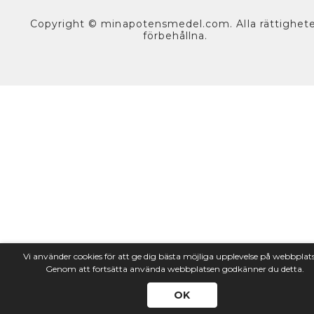
Copyright © minapotensmedel.com. Alla rättighet
förbehållna.
Vi använder cookies för att ge dig bästa möjliga upplevelse på webbplat
Genom att fortsätta använda webbplatsen godkänner du detta.
OK